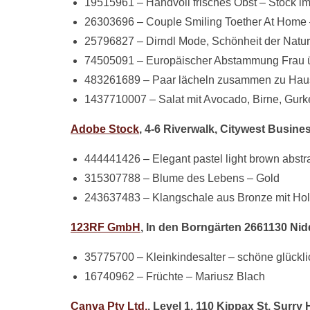
19515961 – Handvoll frisches Obst – Stock i
26303696 – Couple Smiling Toether At Home 
25796827 – Dirndl Mode, Schönheit der Natu
74505091 – Europäischer Abstammung Frau ü
483261689 – Paar lächeln zusammen zu Haus
1437710007 – Salat mit Avocado, Birne, Gu
Adobe Stock
, 4-6 Riverwalk, Citywest Busine
444441426 – Elegant pastel light brown abstra
315307788 – Blume des Lebens – Gold
243637483 – Klangschale aus Bronze mit Ho
123RF GmbH
, In den Borngärten 2661130 Ni
35775700 – Kleinkindesalter – schöne glückli
16740962 – Früchte – Mariusz Blach
Canva Pty Ltd.
, Level 1, 110 Kippax St. Surry