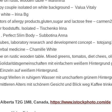
 on rustic wooden table – Martinina
ppy couple isolated on white background – Valua Vitaly
hite – Irina Bg
ors of allergy products,gluten,sugar and lactose free – carmen
foodstuffs. Isolated – Tischenko Irina
. Perfect Slim Body – Subbotina Anna
 tubes, laboratory research and development concept – totojan
herbal medicine – Chamille White
n rustic wooden table. Mixed greens, tomatos, diet chees, olive
lidaritätsgemeinschaften mit einfachem weißem Hintergrund gr
 Einzeln auf weißem Hintergrund.
zeugt Wellen in ruhigem Wasser mit unscharfem grünem Hinterg
ittleren Alters mit schönem Gesicht und Blick weg Kaffee trinke
y, Alberta T2G 1M8, Canada,
https://www.istockphoto.com/de