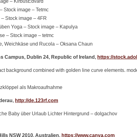
mage – KirbusEdvard
– Stock image – Tetmc
r – Stock image – 4FR
ben Yoga – Stock image – Kapulya
e – Stock image – tetmc
rke, Weichkäse und Rucola – Oksana Chaun
ss Campus, Dublin 24, Republic of Ireland,
https://stock.ad
ct background combined with golden line curve elements. modern
lzklöppel als Makroaufnahme
dderau,
http://de.123rf.com
che Baby über Urlaub Lichter Hintergrund – dolgachov
 Hills NSW 2010. Australien,
https://www.canva.com