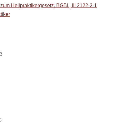
um Heilpraktikergesetz, BGBl., III 2122-2-1
tiker
53
G