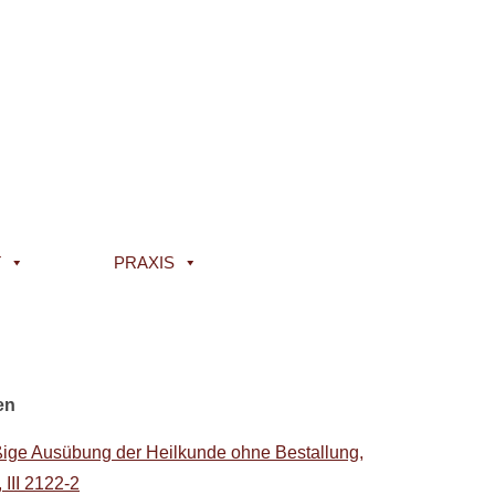
T
PRAXIS
en
ßige Ausübung der Heilkunde ohne Bestallung,
 III 2122-2