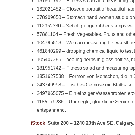
181951742 – Fitness salad and measuring tape
132021452 – Closeup portrait of beautiful ha
378909058 – Stomach hand woman studio on w
112352330 – Set of grunge rubber stamps vect
57881104 – Fresh Vegetables, Fruits and other 
104795858 – Woman measuring her waistline 
461840299 – dropping chemical liquid to test
105407285 – healing herbs in glass bottles, 
181951742 – Fitness salad and measuring tape o
1851627538 – Formen von Menschen, die in So
243749998 – Frisches Gemüse mit Blattsalat.
2497965075 –
Ein einziger Wassertropfen er
1185179236 – Überlegte, glückliche Seniorin m
entspannend.
iStock
, Suite 200 – 1240 20th Ave SE, Calgar