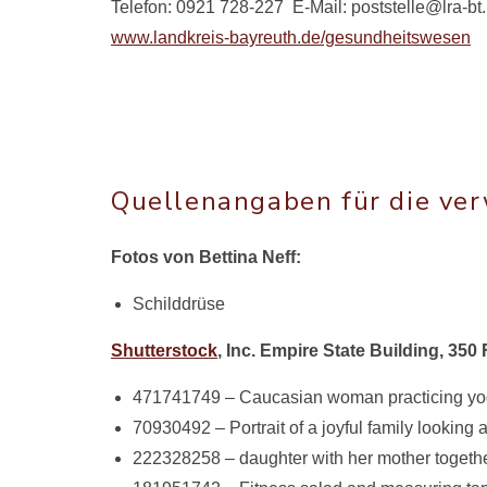
Telefon: 0921 728-227 E-Mail: poststelle@lra-bt
www.landkreis-bayreuth.de/gesundheitswesen
Quellenangaben für die ver
Fotos von Bettina Neff:
Schilddrüse
Shutterstock
, Inc. Empire State Building, 350
471741749 – Caucasian woman practicing yo
70930492 – Portrait of a joyful family looki
222328258 – daughter with her mother togeth