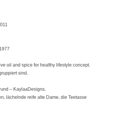
2011
g1977
 oil and spice for healthy lifestyle concept.
uppiert sind.
rund
– KaylaaDesigns.
n, lächelnde reife alte Dame, die Teetasse