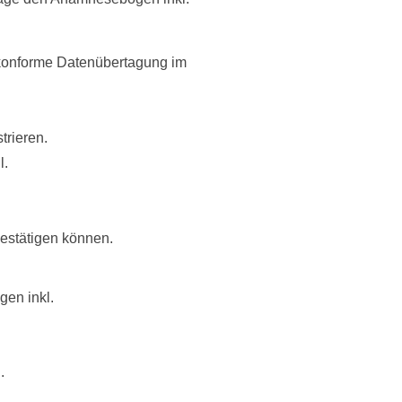
O-konforme Datenübertagung im
trieren.
l.
bestätigen können.
en inkl.
.