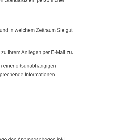
en Standards ein persönlicher
und in welchem Zeitraum Sie gut
u Ihrem Anliegen per E-Mail zu.
en einer ortsunabhängigen
sprechende Informationen
epage den Anamnesebogen inkl.