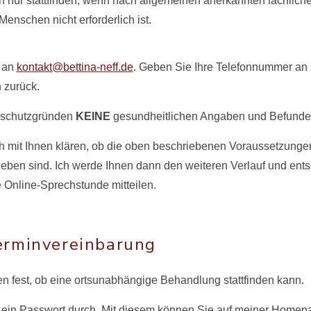
f nur stattfinden, wenn nach allgemeinen anerkannten fachlich
nschen nicht erforderlich ist.
l an
kontakt@bettina-neff.de
. Geben Sie Ihre Telefonnummer an 
h zurück.
enschutzgründen
KEINE
gesundheitlichen Angaben und Befunde z
ch mit Ihnen klären, ob die oben beschriebenen Voraussetzung
eben sind. Ich werde Ihnen dann den weiteren Verlauf und ent
e Online-Sprechstunde mitteilen.
erminvereinbarung
len fest, ob eine ortsunabhängige Behandlung stattfinden kann.
sch ein Passwort durch. Mit diesem können Sie auf meiner Hom